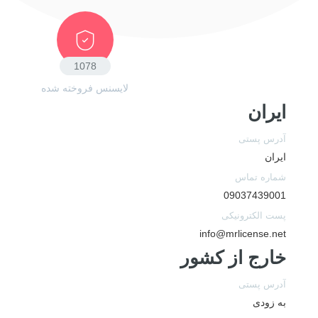
1240
لایسنس فروخته شده
ایران
آدرس پستی
ایران
شماره تماس
09037439001
پست الکترونیکی
info@mrlicense.net
خارج از کشور
آدرس پستی
به زودی